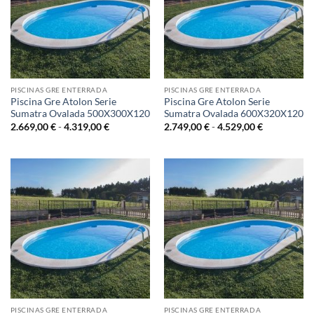
PISCINAS GRE ENTERRADA
PISCINAS GRE ENTERRADA
Piscina Gre Atolon Serie
Piscina Gre Atolon Serie
Sumatra Ovalada 500X300X120
Sumatra Ovalada 600X320X120
Rango
Rango
2.669,00
€
-
4.319,00
€
2.749,00
€
-
4.529,00
€
de
de
precios:
precios:
desde
desde
2.669,00 €
2.749,00 €
hasta
hasta
4.319,00 €
4.529,00 €
PISCINAS GRE ENTERRADA
PISCINAS GRE ENTERRADA