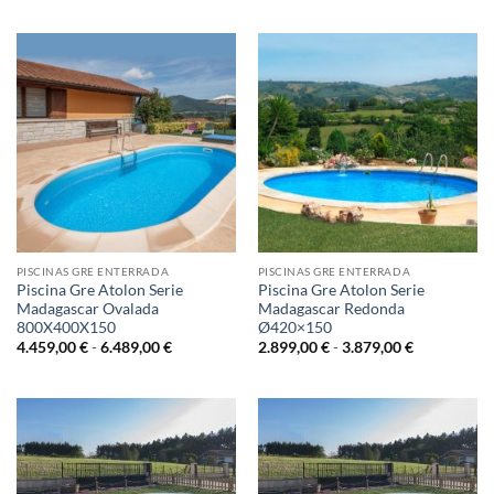
precios:
precios:
desde
desde
3.929,00 €
4.149,00 €
hasta
hasta
5.709,00 €
6.054,00 €
PISCINAS GRE ENTERRADA
PISCINAS GRE ENTERRADA
Piscina Gre Atolon Serie
Piscina Gre Atolon Serie
Madagascar Ovalada
Madagascar Redonda
800X400X150
Ø420×150
Rango
Rango
4.459,00
€
-
6.489,00
€
2.899,00
€
-
3.879,00
€
de
de
precios:
precios:
desde
desde
4.459,00 €
2.899,00 €
hasta
hasta
6.489,00 €
3.879,00 €