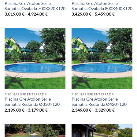
Piscina Gre Atolon Serie
Piscina Gre Atolon Serie
Sumatra Ovalada 700X320X120
Sumatra Ovalada 800X400X120
Rango
Rango
3.019,00
€
-
4.924,00
€
3.429,00
€
-
5.459,00
€
de
de
precios:
precios:
desde
desde
3.019,00 €
3.429,00 €
hasta
hasta
4.924,00 €
5.459,00 €
PISCINAS GRE ENTERRADA
PISCINAS GRE ENTERRADA
Piscina Gre Atolon Serie
Piscina Gre Atolon Serie
Sumatra Redonda Ø350×120
Sumatra Redonda Ø420×120
Rango
Rango
2.199,00
€
-
3.179,00
€
2.349,00
€
-
3.329,00
€
de
de
precios:
precios:
desde
desde
2.199,00 €
2.349,00 €
hasta
hasta
3.179,00 €
3.329,00 €