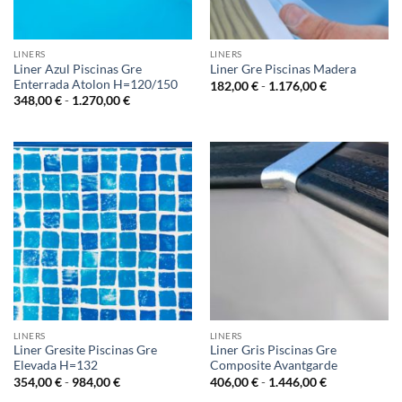
LINERS
LINERS
Liner Azul Piscinas Gre
Liner Gre Piscinas Madera
Enterrada Atolon H=120/150
Rango
182,00
€
-
1.176,00
€
de
Rango
348,00
€
-
1.270,00
€
precios:
de
desde
precios:
182,00 €
desde
hasta
348,00 €
1.176,00 €
hasta
1.270,00 €
LINERS
LINERS
Liner Gresite Piscinas Gre
Liner Gris Piscinas Gre
Elevada H=132
Composite Avantgarde
Rango
Rango
354,00
€
-
984,00
€
406,00
€
-
1.446,00
€
de
de