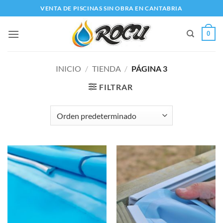
Saltar
VENTA DE PISCINAS SIN OBRA EN CANTABRIA
al
contenido
0
INICIO
/
TIENDA
/
PÁGINA 3
FILTRAR