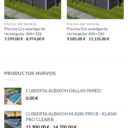
PISCINA GRE MADERA
PISCINA GRE MADERA
Piscina Gre avantgarde
Piscina Gre avantgarde
rectangular 466×326
rectangular 606×326
Rango
Rango
7.599,00
€
-
8.974,00
€
9.585,00
€
-
11.135,00
€
de
de
precios:
precios:
desde
desde
7.599,00 €
9.585,00 €
hasta
hasta
8.974,00 €
11.135,00
PRODUCTOS NUEVOS
CUBIERTA ALBIXON DALLAS PARED
0,00
€
CUBIERTA ALBIXON KLASIK PRO B - KLASIK
PRO CLEAR B
Rango
11.900,00
€
-
14.700,00
€