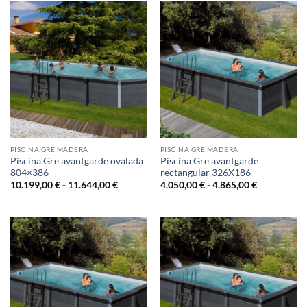
8.379,00 €
8.569,00 €
hasta
hasta
9.569,00 €
9.889,00 €
PISCINA GRE MADERA
PISCINA GRE MADERA
Piscina Gre avantgarde ovalada
Piscina Gre avantgarde
804×386
rectangular 326X186
Rango
Rango
10.199,00
€
-
11.644,00
€
4.050,00
€
-
4.865,00
€
de
de
precios:
precios:
desde
desde
10.199,00 €
4.050,00 €
hasta
hasta
11.644,00 €
4.865,00 €