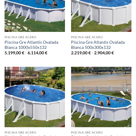
PISCINA GRE ACERO
PISCINA GRE ACERO
Piscina Gre Atlantis Ovalada
Piscina Gre Atlantis Ovalada
Blanca 1000x550x132
Blanca 500x300x132
Rango
Rango
5.199,00
€
-
6.114,00
€
2.219,00
€
-
2.904,00
€
de
de
precios:
precios:
desde
desde
5.199,00 €
2.219,00 €
hasta
hasta
6.114,00 €
2.904,00 €
PISCINA GRE ACERO
PISCINA GRE ACERO