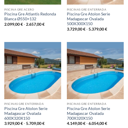
PISCINA GRE ACERO
PISCINAS GRE ENTERRADA
Piscina Gre Atlantis Redonda
Piscina Gre Atolon Serie
Blanca Ø550×132
Madagascar Ovalada
500X300X150
Rango
2.099,00
€
-
2.657,00
€
de
Rango
3.729,00
€
-
5.379,00
€
precios:
de
desde
precios:
2.099,00 €
desde
hasta
3.729,00 €
2.657,00 €
hasta
5.379,00 €
PISCINAS GRE ENTERRADA
PISCINAS GRE ENTERRADA
Piscina Gre Atolon Serie
Piscina Gre Atolon Serie
Madagascar Ovalada
Madagascar Ovalada
600X320X150
700X320X150
Rango
Rango
3.929,00
€
-
5.709,00
€
4.149,00
€
-
6.054,00
€
de
de