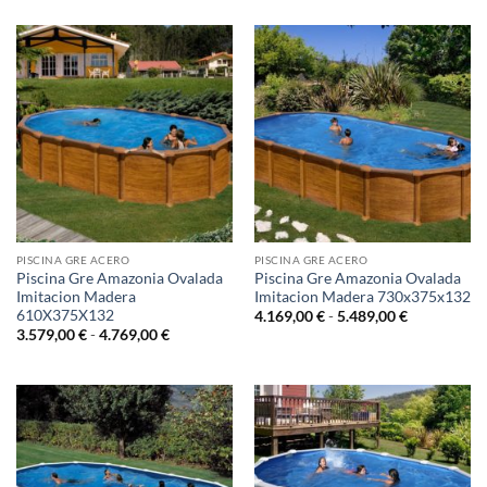
precios:
precios:
desde
desde
354,00 €
406,00 €
hasta
hasta
984,00 €
1.446,00 €
PISCINA GRE ACERO
PISCINA GRE ACERO
Piscina Gre Amazonia Ovalada
Piscina Gre Amazonia Ovalada
Imitacion Madera
Imitacion Madera 730x375x132
610X375X132
Rango
4.169,00
€
-
5.489,00
€
de
Rango
3.579,00
€
-
4.769,00
€
precios:
de
desde
precios:
4.169,00 €
desde
hasta
3.579,00 €
5.489,00 €
hasta
4.769,00 €