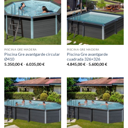
PISCINA GRE MADERA
PISCINA GRE MADERA
Piscina Gre avantgarde circular
Piscina Gre avantgarde
Ø410
cuadrada 326×326
Rango
Rango
5.350,00
€
-
6.035,00
€
4.845,00
€
-
5.600,00
€
de
de
precios:
precios:
desde
desde
5.350,00 €
4.845,00 €
hasta
hasta
6.035,00 €
5.600,00 €