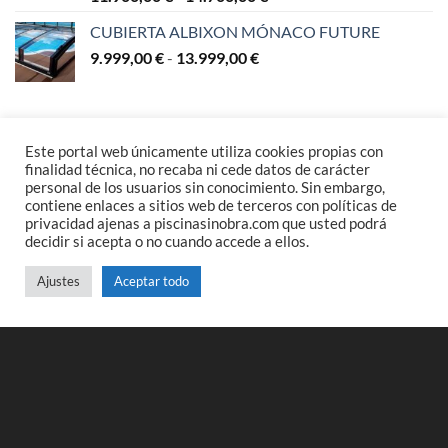
de
CUBIERTA ALBIXON MÓNACO FUTURE
precios:
Rango
9.999,00
€
-
13.999,00
€
desde
de
11.900,00 €
precios:
hasta
desde
14.700,00 €
MÁS VENDIDAS
9.999,00 €
Este portal web únicamente utiliza cookies propias con
hasta
finalidad técnica, no recaba ni cede datos de carácter
13.999,00 €
personal de los usuarios sin conocimiento. Sin embargo,
Piscina Gre Madera Vanille 2
contiene enlaces a sitios web de terceros con políticas de
Rango
2.550,00
€
-
3.270,00
€
privacidad ajenas a piscinasinobra.com que usted podrá
de
decidir si acepta o no cuando accede a ellos.
precios:
Piscina Gre Madera Canelle 2
desde
Ajustes
Aceptar todo
Rango
5.100,00
€
-
6.195,00
€
2.550,00 €
de
hasta
precios:
3.270,00 €
Piscina Gre Madera Vasto
desde
Rango
3.365,00
€
-
6.585,00
€
5.100,00 €
de
hasta
precios:
6.195,00 €
desde
PISCINAS A LA VENTA