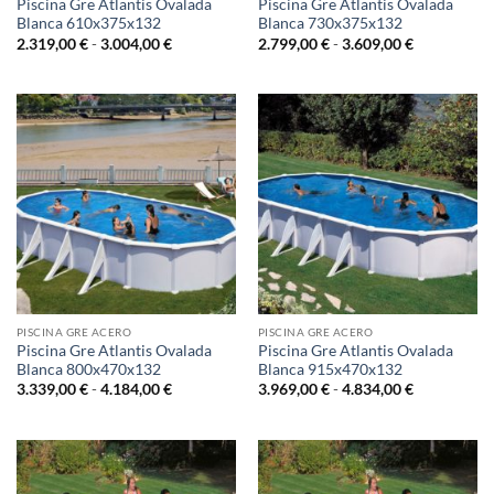
Piscina Gre Atlantis Ovalada
Piscina Gre Atlantis Ovalada
Blanca 610x375x132
Blanca 730x375x132
Rango
Rango
2.319,00
€
-
3.004,00
€
2.799,00
€
-
3.609,00
€
de
de
precios:
precios:
desde
desde
2.319,00 €
2.799,00 €
hasta
hasta
3.004,00 €
3.609,00 €
PISCINA GRE ACERO
PISCINA GRE ACERO
Piscina Gre Atlantis Ovalada
Piscina Gre Atlantis Ovalada
Blanca 800x470x132
Blanca 915x470x132
Rango
Rango
3.339,00
€
-
4.184,00
€
3.969,00
€
-
4.834,00
€
de
de
precios:
precios:
desde
desde
3.339,00 €
3.969,00 €
hasta
hasta
4.184,00 €
4.834,00 €