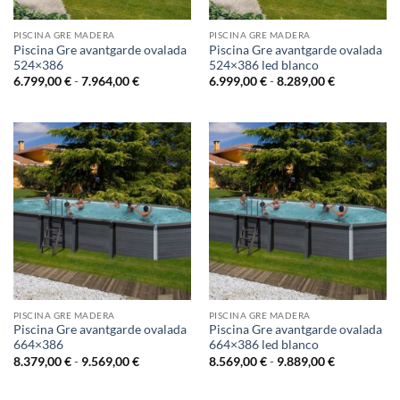
PISCINA GRE MADERA
PISCINA GRE MADERA
Piscina Gre avantgarde ovalada
Piscina Gre avantgarde ovalada
524×386
524×386 led blanco
Rango
Rango
6.799,00
€
-
7.964,00
€
6.999,00
€
-
8.289,00
€
de
de
precios:
precios:
desde
desde
6.799,00 €
6.999,00 €
hasta
hasta
7.964,00 €
8.289,00 €
PISCINA GRE MADERA
PISCINA GRE MADERA
Piscina Gre avantgarde ovalada
Piscina Gre avantgarde ovalada
664×386
664×386 led blanco
Rango
Rango
8.379,00
€
-
9.569,00
€
8.569,00
€
-
9.889,00
€
de
de
precios:
precios:
desde
desde