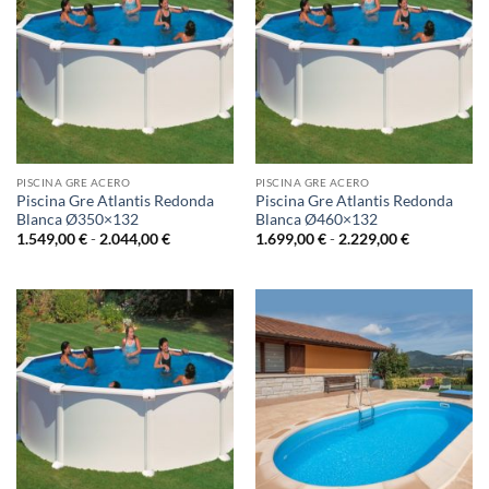
PISCINA GRE ACERO
PISCINA GRE ACERO
Piscina Gre Atlantis Redonda
Piscina Gre Atlantis Redonda
Blanca Ø350×132
Blanca Ø460×132
Rango
Rango
1.549,00
€
-
2.044,00
€
1.699,00
€
-
2.229,00
€
de
de
precios:
precios:
desde
desde
1.549,00 €
1.699,00 €
hasta
hasta
2.044,00 €
2.229,00 €