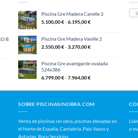
S
Piscina Gre Madera Canelle 2
Rango
5.100,00
€
-
6.195,00
€
de
precios:
Piscina Gre Madera Vanille 2
RO B
desde
Rango
2.550,00
€
-
3.270,00
€
5.100,00 €
de
hasta
precios:
6.195,00 €
Piscina Gre avantgarde ovalada
:
desde
524x386
2.550,00 €
Rango
6.799,00
€
-
7.964,00
€
,00 €
hasta
de
3.270,00 €
precios:
,00 €
desde
6.799,00 €
 €
SOBRE PISCINASINOBRA.COM
CO
hasta
7.964,00 €
00 €
Venta de piscinas sin obra, piscinas elevadas en
‭Llá
el Norte de España. Cantabria. País Vasco y
o m
Asturias. Rocu Servicios.