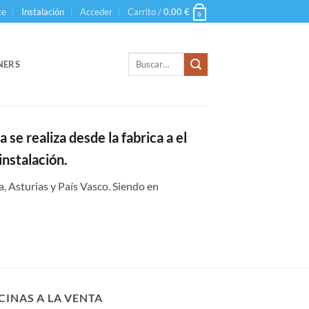
te
Instalación
Acceder
Carrito /
0,00
€
0
Buscar
NERS
por:
a se realiza desde la fabrica a el
instalación.
, Asturias y País Vasco. Siendo en
CINAS A LA VENTA