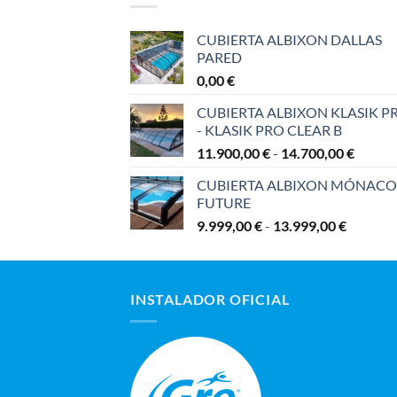
CUBIERTA ALBIXON DALLAS
PARED
0,00
€
CUBIERTA ALBIXON KLASIK P
- KLASIK PRO CLEAR B
Rango
11.900,00
€
-
14.700,00
€
de
CUBIERTA ALBIXON MÓNACO
precios
FUTURE
desde
Rango
9.999,00
€
-
13.999,00
€
11.900
de
hasta
precios:
14.700
desde
INSTALADOR OFICIAL
9.999,00
hasta
13.999,