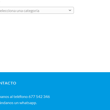
elecciona una categoría
NTACTO
manos al teléfono 677 542 346‬
ándanos un whatsapp.