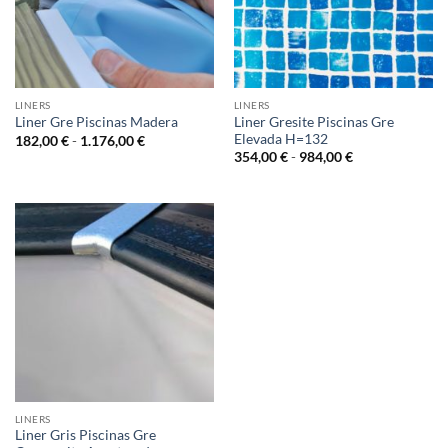
LINERS
LINERS
Liner Gresite Piscinas Gre
Liner Gre Piscinas Madera
Elevada H=132
Rango
182,00
€
-
1.176,00
€
de
Rango
354,00
€
-
984,00
€
precios:
de
desde
precios:
182,00 €
desde
hasta
354,00 €
1.176,00 €
hasta
984,00 €
LINERS
Liner Gris Piscinas Gre