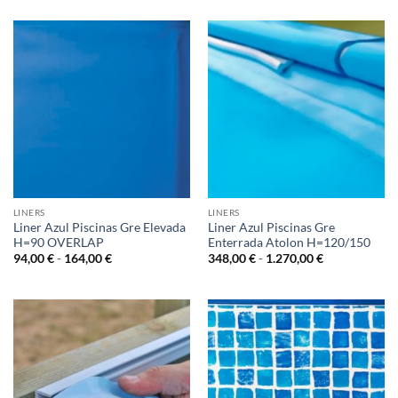
precios:
desde
306,00 €
hasta
1.204,00 €
LINERS
LINERS
Liner Azul Piscinas Gre Elevada
Liner Azul Piscinas Gre
H=90 OVERLAP
Enterrada Atolon H=120/150
Rango
Rango
94,00
€
-
164,00
€
348,00
€
-
1.270,00
€
de
de
precios:
precios:
desde
desde
94,00 €
348,00 €
hasta
hasta
164,00 €
1.270,00 €