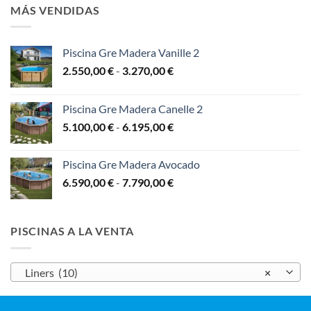
desde
14.700,00 €
MÁS VENDIDAS
9.999,00 €
hasta
13.999,00 €
Piscina Gre Madera Vanille 2
Rango
2.550,00
€
-
3.270,00
€
de
precios:
Piscina Gre Madera Canelle 2
desde
Rango
5.100,00
€
-
6.195,00
€
2.550,00 €
de
hasta
precios:
3.270,00 €
Piscina Gre Madera Avocado
desde
Rango
6.590,00
€
-
7.790,00
€
5.100,00 €
de
hasta
precios:
6.195,00 €
desde
PISCINAS A LA VENTA
6.590,00 €
hasta
7.790,00 €
Liners (10)
×