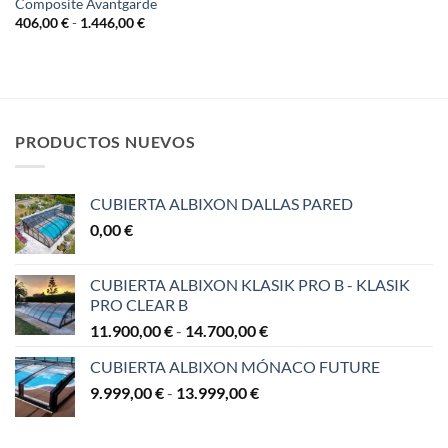
Composite Avantgarde
Rango
406,00
€
-
1.446,00
€
de
precios:
desde
406,00 €
hasta
1.446,00 €
PRODUCTOS NUEVOS
CUBIERTA ALBIXON DALLAS PARED
0,00
€
CUBIERTA ALBIXON KLASIK PRO B - KLASIK
PRO CLEAR B
Rango
11.900,00
€
-
14.700,00
€
de
CUBIERTA ALBIXON MÓNACO FUTURE
precios:
Rango
9.999,00
€
-
13.999,00
€
desde
de
11.900,00 €
precios:
hasta