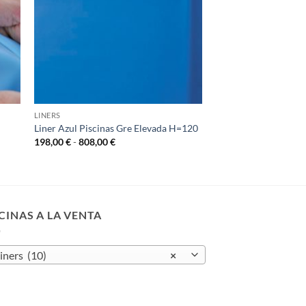
LINERS
Liner Azul Piscinas Gre Elevada H=120
Rango
198,00
€
-
808,00
€
de
precios:
desde
198,00 €
hasta
808,00 €
CINAS A LA VENTA
iners (10)
×