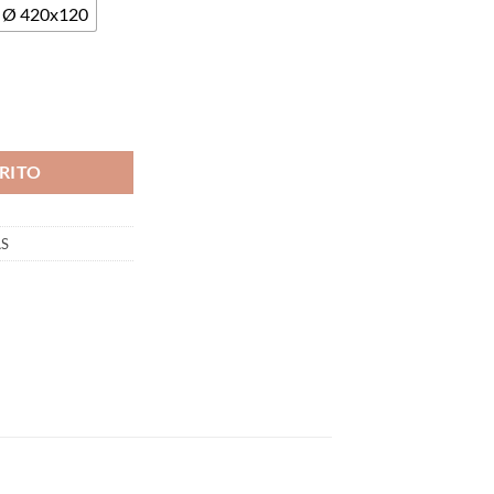
Ø 420x120
a Atolon H=120/150 cantidad
RITO
AS