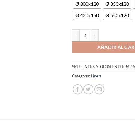
Ø 300x120
Ø 350x120
Ø 420x150
Ø 550x120
Liner Azul Piscinas Gre Enterrad
AÑADIR AL CAR
SKU:
LINERS ATOLON ENTERRAD
Categoría:
Liners