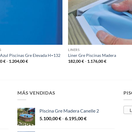
S
LINERS
 Azul Piscinas Gre Elevada H=132
Liner Gre Piscinas Madera
Rango
Rango
00
€
-
1.204,00
€
182,00
€
-
1.176,00
€
de
de
precios:
precios:
desde
desde
306,00 €
182,00 €
hasta
hasta
1.204,00 €
1.176,00 €
MÁS VENDIDAS
PIS
L
Piscina Gre Madera Canelle 2
Rango
5.100,00
€
-
6.195,00
€
de
precios: