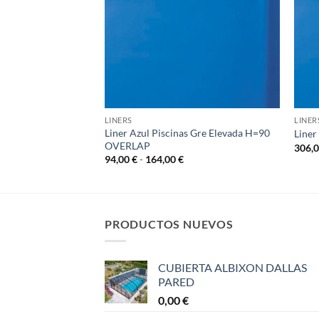
LINERS
LINER
s Gre Composite
Liner Azul Piscinas Gre Elevada H=90
Liner
OVERLAP
306,
Rango
Rango
0
€
94,00
€
-
164,00
€
de
de
precios:
precios:
desde
desde
406,00 €
94,00 €
hasta
hasta
1.446,00 €
164,00 €
PRODUCTOS NUEVOS
CUBIERTA ALBIXON DALLAS
PARED
0,00
€