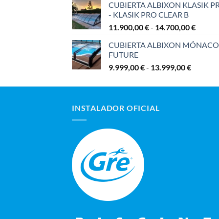
CUBIERTA ALBIXON KLASIK P
- KLASIK PRO CLEAR B
Rango
11.900,00
€
-
14.700,00
€
de
CUBIERTA ALBIXON MÓNACO
precios
FUTURE
desde
Rango
9.999,00
€
-
13.999,00
€
11.900
de
hasta
precios:
14.700
desde
INSTALADOR OFICIAL
9.999,00
hasta
13.999,