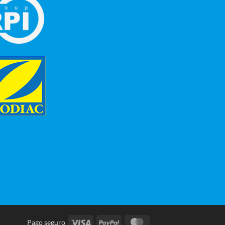
Visa
PayPal
MasterCard
Pago seguro