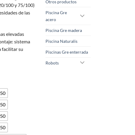
desde
Otros productos
 20/100 y 75/100)
348,00 €
esidades de las
Piscina Gre
hasta
acero
1.270,00 €
Piscina Gre madera
nas elevadas
ntaje: sistema
Piscina Naturalis
 facilitar su
Piscinas Gre enterrada
Robots
150
150
150
150