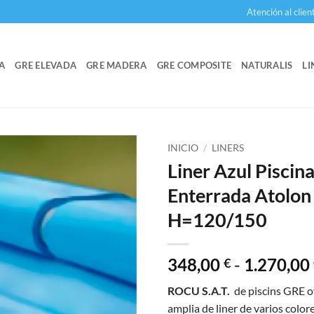
Atención al clien
A
GRE ELEVADA
GRE MADERA
GRE COMPOSITE
NATURALIS
LI
INICIO
/
LINERS
Liner Azul Piscin
Enterrada Atolon
H=120/150
348,00
-
1.270,00
€
ROCU S.A.T.
de piscins GRE o
amplia de liner de varios colore