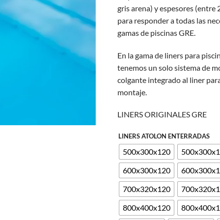
gris arena) y espesores (entre
para responder a todas las nec
gamas de piscinas GRE.
En la gama de liners para pisci
tenemos un solo sistema de mo
colgante integrado al liner para
montaje.
LINERS ORIGINALES GRE
LINERS ATOLON ENTERRADAS
500x300x120
500x300x
600x300x120
600x300x
700x320x120
700x320x
800x400x120
800x400x