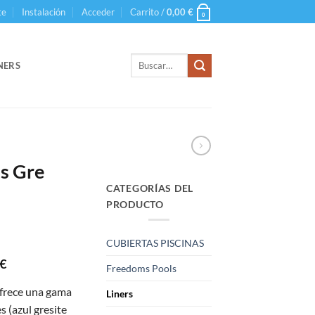
te
Instalación
Acceder
Carrito /
0,00
€
0
Buscar
NERS
por:
as Gre
CATEGORÍAS DEL
PRODUCTO
CUBIERTAS PISCINAS
Rango
€
Freedoms Pools
de
frece una gama
Liners
precios:
s (azul gresite