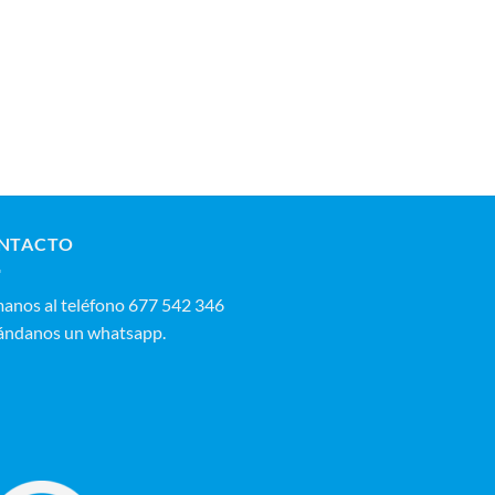
NTACTO
manos al teléfono 677 542 346‬
ándanos un whatsapp.