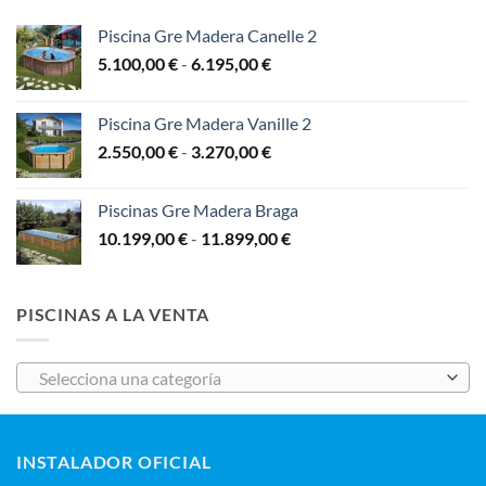
hasta
13.999,00 €
Piscina Gre Madera Canelle 2
Rango
5.100,00
€
-
6.195,00
€
de
precios:
Piscina Gre Madera Vanille 2
desde
Rango
2.550,00
€
-
3.270,00
€
5.100,00 €
de
hasta
precios:
6.195,00 €
Piscinas Gre Madera Braga
desde
Rango
10.199,00
€
-
11.899,00
€
2.550,00 €
de
hasta
precios:
3.270,00 €
desde
PISCINAS A LA VENTA
10.199,00 €
hasta
11.899,00 €
Selecciona una categoría
INSTALADOR OFICIAL