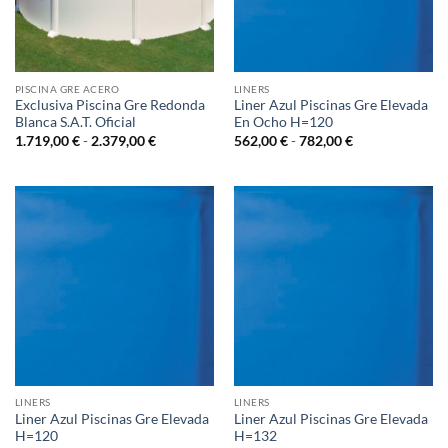
PISCINA GRE ACERO
LINERS
Exclusiva Piscina Gre Redonda
Liner Azul Piscinas Gre Elevada
Blanca S.A.T. Oficial
En Ocho H=120
Rango
Rango
1.719,00
€
-
2.379,00
€
562,00
€
-
782,00
€
de
de
precios:
precios:
desde
desde
1.719,00 €
562,00 €
hasta
hasta
2.379,00 €
782,00 €
LINERS
LINERS
Liner Azul Piscinas Gre Elevada
Liner Azul Piscinas Gre Elevada
H=120
H=132