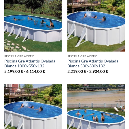
4.769,00 €
PISCINA GRE ACERO
PISCINA GRE ACERO
Piscina Gre Atlantis Ovalada
Piscina Gre Atlantis Ovalada
Blanca 1000x550x132
Blanca 500x300x132
Rango
Rango
5.199,00
€
-
6.114,00
€
2.219,00
€
-
2.904,00
€
de
de
precios:
precios:
desde
desde
5.199,00 €
2.219,00 €
hasta
hasta
6.114,00 €
2.904,00 €