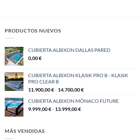
precios:
precios:
desde
desde
3.339,00 €
3.969,00 €
hasta
hasta
4.184,00 €
4.834,00 €
PRODUCTOS NUEVOS
CUBIERTA ALBIXON DALLAS PARED
0,00
€
CUBIERTA ALBIXON KLASIK PRO B - KLASIK
PRO CLEAR B
Rango
11.900,00
€
-
14.700,00
€
de
CUBIERTA ALBIXON MÓNACO FUTURE
precios:
Rango
9.999,00
€
-
13.999,00
€
desde
de
11.900,00 €
precios:
hasta
desde
14.700,00 €
MÁS VENDIDAS
9.999,00 €