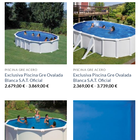
PISCINA GRE ACERO
PISCINA GRE ACERO
Exclusiva Piscina Gre Ovalada
Exclusiva Piscina Gre Ovalada
Blanca S.A.T. Oficial
Blanca S.A.T. Oficial
Rango
Rango
2.679,00
€
-
3.869,00
€
2.369,00
€
-
3.739,00
€
de
de
precios:
precios:
desde
desde
2.679,00 €
2.369,00 €
hasta
hasta
3.869,00 €
3.739,00 €