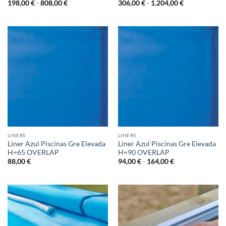
Rango
Rango
198,00
€
-
808,00
€
306,00
€
-
1.204,00
€
de
de
precios:
precios:
desde
desde
198,00 €
306,00 €
hasta
hasta
808,00 €
1.204,00 €
LINERS
LINERS
Liner Azul Piscinas Gre Elevada
Liner Azul Piscinas Gre Elevada
H=65 OVERLAP
H=90 OVERLAP
Rango
88,00
€
94,00
€
-
164,00
€
de
precios:
desde
94,00 €
hasta
164,00 €