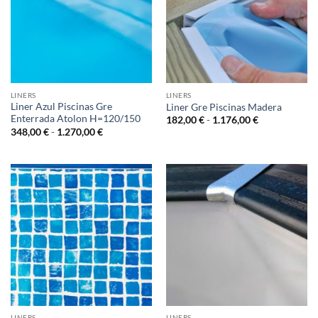
LINERS
LINERS
Liner Azul Piscinas Gre
Liner Gre Piscinas Madera
Enterrada Atolon H=120/150
Rango
182,00
€
-
1.176,00
€
de
Rango
348,00
€
-
1.270,00
€
precios:
de
desde
precios:
182,00 €
desde
hasta
348,00 €
1.176,00 €
hasta
1.270,00 €
LINERS
LINERS