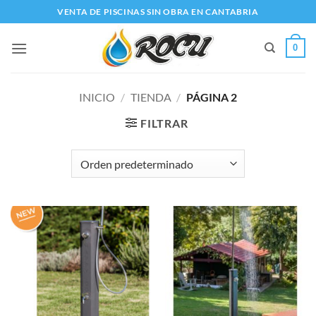
Saltar
VENTA DE PISCINAS SIN OBRA EN CANTABRIA
al
contenido
0
INICIO
/
TIENDA
/
PÁGINA 2
FILTRAR