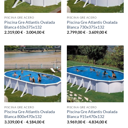
PISCINA GRE ACERO
PISCINA GRE ACERO
Piscina Gre Atlantis Ovalada
Piscina Gre Atlantis Ovalada
Blanca 610x375x132
Blanca 730x375x132
Rango
Rango
2.319,00
€
-
3.004,00
€
2.799,00
€
-
3.609,00
€
de
de
precios:
precios:
desde
desde
2.319,00 €
2.799,00 €
hasta
hasta
3.004,00 €
3.609,00 €
PISCINA GRE ACERO
PISCINA GRE ACERO
Piscina Gre Atlantis Ovalada
Piscina Gre Atlantis Ovalada
Blanca 800x470x132
Blanca 915x470x132
Rango
Rango
3.339,00
€
-
4.184,00
€
3.969,00
€
-
4.834,00
€
de
de