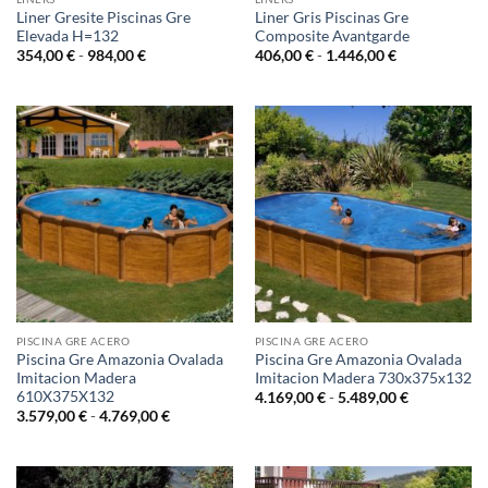
Liner Gresite Piscinas Gre
Liner Gris Piscinas Gre
Elevada H=132
Composite Avantgarde
Rango
Rango
354,00
€
-
984,00
€
406,00
€
-
1.446,00
€
de
de
precios:
precios:
desde
desde
354,00 €
406,00 €
hasta
hasta
984,00 €
1.446,00 €
PISCINA GRE ACERO
PISCINA GRE ACERO
Piscina Gre Amazonia Ovalada
Piscina Gre Amazonia Ovalada
Imitacion Madera
Imitacion Madera 730x375x132
610X375X132
Rango
4.169,00
€
-
5.489,00
€
de
Rango
3.579,00
€
-
4.769,00
€
precios:
de
desde
precios:
4.169,00 €
desde
hasta
3.579,00 €
5.489,00 €
hasta