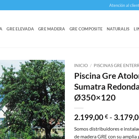
Atención al clien
A
GRE ELEVADA
GRE MADERA
GRE COMPOSITE
NATURALIS
LI
INICIO
/
PISCINAS GRE ENTE
Piscina Gre Atolo
Sumatra Redond
Ø350×120
2.199,00
-
3.179,
€
Somos distribuidores e instala
de madera GRE con su amplia 