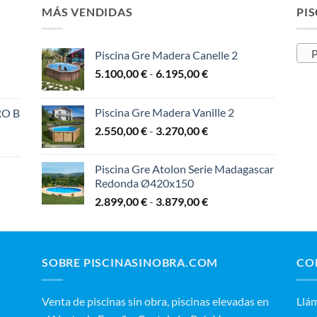
3.329,00 €
6.489,00 €
MÁS VENDIDAS
PIS
P
Piscina Gre Madera Canelle 2
Rango
5.100,00
€
-
6.195,00
€
de
precios:
Piscina Gre Madera Vanille 2
RO B
desde
Rango
2.550,00
€
-
3.270,00
€
5.100,00 €
de
hasta
precios:
6.195,00 €
Piscina Gre Atolon Serie Madagascar
:
desde
Redonda Ø420x150
2.550,00 €
Rango
2.899,00
€
-
3.879,00
€
,00 €
hasta
de
3.270,00 €
precios:
,00 €
desde
2.899,00 €
 €
SOBRE PISCINASINOBRA.COM
CO
hasta
3.879,00 €
00 €
Venta de piscinas sin obra, piscinas elevadas en
‭Llá