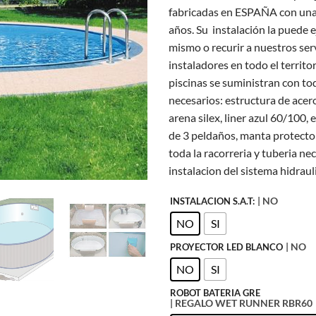
fabricadas en ESPAÑA con una
años. Su instalación la puede 
mismo o recurir a nuestros ser
instaladores en todo el territo
piscinas se suministran con to
necesarios: estructura de acero
arena silex, liner azul 60/100, 
de 3 peldaños, manta protecto
toda la racorreria y tuberia nec
instalacion del sistema hidraul
| NO
INSTALACION S.A.T:
NO
SI
| NO
PROYECTOR LED BLANCO
NO
SI
ROBOT BATERIA GRE
| REGALO WET RUNNER RBR60