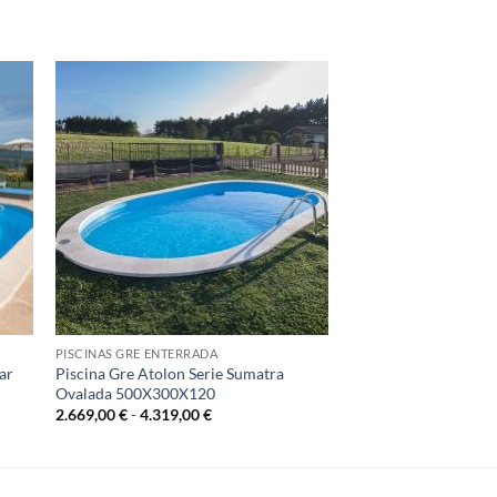
PISCINAS GRE ENTERRADA
ar
Piscina Gre Atolon Serie Sumatra
Ovalada 500X300X120
Rango
2.669,00
€
-
4.319,00
€
de
precios:
desde
2.669,00 €
hasta