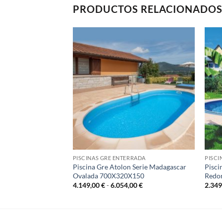
PRODUCTOS RELACIONADO
RRADA
PISCINAS GRE ENTERRADA
PISCI
 Serie Madagascar
Piscina Gre Atolon Serie Madagascar
Pisci
X150
Ovalada 700X320X150
Redo
Rango
Rango
00
€
4.149,00
€
-
6.054,00
€
2.34
de
de
precios:
precios:
desde
desde
3.729,00 €
4.149,00 €
hasta
hasta