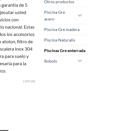
desde
Otros productos
 garantia de 5
2.199,00 €
ejecutar usted
Piscina Gre
hasta
acero
vicios con
3.179,00 €
rio nacional. Estas
Piscina Gre madera
dos los accesorios
Piscina Naturalis
 atolon, filtro de
escalera inox 304
Piscinas Gre enterrada
ra para suelo y
Robots
esaria para la
ico.
LIMPIAR