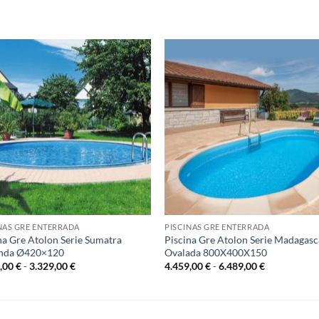
S
NAS GRE ENTERRADA
PISCINAS GRE ENTERRADA
na Gre Atolon Serie Sumatra
Piscina Gre Atolon Serie Madagasc
nda Ø420×120
Ovalada 800X400X150
Rango
Rango
9,00
€
-
3.329,00
€
4.459,00
€
-
6.489,00
€
de
de
precios:
precios:
desde
desde
2.349,00 €
4.459,00 €
hasta
hasta