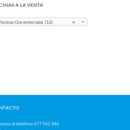
4.319,00 €
CINAS A LA VENTA
iscinas Gre enterrada (12)
×
NTACTO
manos al teléfono 677 542 346‬