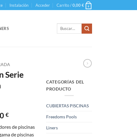
te
Instalación
Acceder
Carrito /
0,00
€
0
Buscar
NERS
por:
RRADA
n Serie
CATEGORÍAS DEL
a
PRODUCTO
CUBIERTAS PISCINAS
Rango
00
€
Freedoms Pools
de
dores de piscinas
Liners
precios:
gama de piscinas