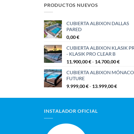
5.379,00 €
6.054,00 €
PRODUCTOS NUEVOS
CUBIERTA ALBIXON DALLAS
PARED
0,00
€
CUBIERTA ALBIXON KLASIK P
- KLASIK PRO CLEAR B
Rango
11.900,00
€
-
14.700,00
€
de
CUBIERTA ALBIXON MÓNACO
precios
FUTURE
desde
Rango
9.999,00
€
-
13.999,00
€
11.900
de
hasta
precios:
14.700
desde
INSTALADOR OFICIAL
9.999,00
hasta
13.999,