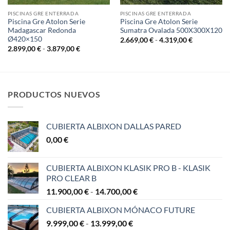
PISCINAS GRE ENTERRADA
PISCINAS GRE ENTERRADA
Piscina Gre Atolon Serie
Piscina Gre Atolon Serie
Madagascar Redonda
Sumatra Ovalada 500X300X120
Ø420×150
Rango
2.669,00
€
-
4.319,00
€
de
Rango
2.899,00
€
-
3.879,00
€
precios:
de
desde
precios:
2.669,00 €
desde
hasta
€
2.899,00 €
4.319,00 €
hasta
€
3.879,00 €
PRODUCTOS NUEVOS
CUBIERTA ALBIXON DALLAS PARED
0,00
€
CUBIERTA ALBIXON KLASIK PRO B - KLASIK
PRO CLEAR B
Rango
11.900,00
€
-
14.700,00
€
de
CUBIERTA ALBIXON MÓNACO FUTURE
precios:
Rango
9.999,00
€
-
13.999,00
€
desde