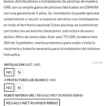
Somos distribuidores e instaladores de piscinas de madera
precios:
GRE con su amplia gama de piscinas fabricadas en ESPAÑA
desde
con una garantia de 5 años. Su instalación la puede ejecutar
3.929,00 €
usted mismo o recurir a nuestros servicios con instaladores
hasta
en todo el territorio nacional. Estas piscinas se suministran
5.709,00 €
con todos los accesorios necesarios: estructura de acero
atolon, filtro de arena silex, liner azul 75/100, escalera inox
304 de 4 peldaños, manta protectora para suelo y toda la
racorreria y tuberia necesaria para la instalacion del sistema
hidraulico.
LIMPIAR
| NO
INSTALACION S.A.T:
NO
SI
| NO
2 PROYECTORES LED BLANCO
NO
SI
| REGALO WET RUNNER RBR60
ROBOT BATERIA GRE
REGALO WET RUNNER RBR60