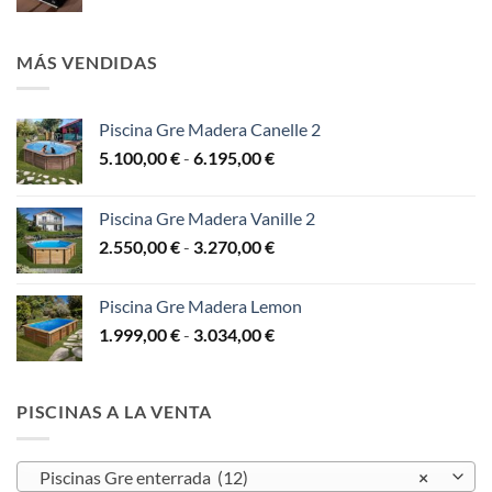
de
11.900,00 €
precios:
hasta
desde
14.700,00 €
MÁS VENDIDAS
9.999,00 €
hasta
13.999,00 €
Piscina Gre Madera Canelle 2
Rango
5.100,00
€
-
6.195,00
€
de
precios:
Piscina Gre Madera Vanille 2
desde
Rango
2.550,00
€
-
3.270,00
€
5.100,00 €
de
hasta
precios:
6.195,00 €
Piscina Gre Madera Lemon
desde
Rango
1.999,00
€
-
3.034,00
€
2.550,00 €
de
hasta
precios:
3.270,00 €
desde
PISCINAS A LA VENTA
1.999,00 €
hasta
3.034,00 €
Piscinas Gre enterrada (12)
×