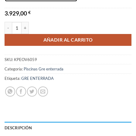
3.929,00
€
Piscina Gre Atolon Serie Madagascar Ovalada 600X320X150 cantida
AÑADIR AL CARRITO
SKU:
KPEOV6059
Categoría:
Piscinas Gre enterrada
Etiqueta:
GRE ENTERRADA
DESCRIPCIÓN