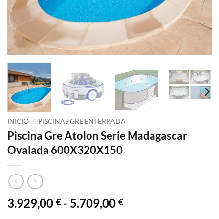
INICIO
/
PISCINAS GRE ENTERRADA
Piscina Gre Atolon Serie Madagascar
Ovalada 600X320X150
Rango
3.929,00
-
5.709,00
€
€
de