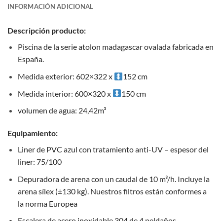
INFORMACIÓN ADICIONAL
Descripción producto:
Piscina de la serie atolon madagascar ovalada fabricada en
España.
Medida exterior: 602×322 x
152 cm
Medida interior: 600×320 x
150 cm
volumen de agua: 24,42m³
Equipamiento:
Liner de PVC azul con tratamiento anti-UV – espesor del
liner: 75/100
Depuradora de arena con un caudal de 10 m³/h. Incluye la
arena sílex (±130 kg). Nuestros filtros están conformes a
la norma Europea
Escalera de acero inoxidable 304 de 4 peldaños