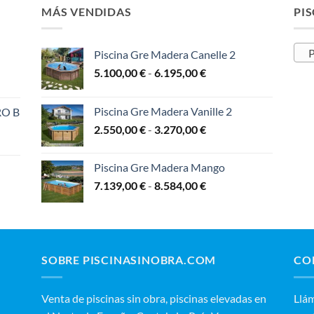
4.924,00 €
5.459,00 €
MÁS VENDIDAS
PIS
P
Piscina Gre Madera Canelle 2
Rango
5.100,00
€
-
6.195,00
€
de
precios:
Piscina Gre Madera Vanille 2
RO B
desde
Rango
2.550,00
€
-
3.270,00
€
5.100,00 €
de
hasta
precios:
6.195,00 €
Piscina Gre Madera Mango
:
desde
Rango
7.139,00
€
-
8.584,00
€
2.550,00 €
de
,00 €
hasta
precios:
3.270,00 €
desde
,00 €
7.139,00 €
hasta
 €
SOBRE PISCINASINOBRA.COM
CO
8.584,00 €
00 €
Venta de piscinas sin obra, piscinas elevadas en
‭Llá