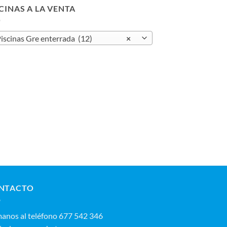
5.379,00 €
CINAS A LA VENTA
iscinas Gre enterrada (12)
×
NTACTO
manos al teléfono 677 542 346‬