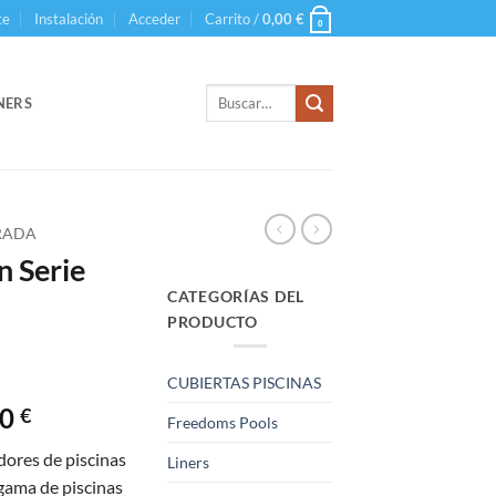
te
Instalación
Acceder
Carrito /
0,00
€
0
Buscar
NERS
por:
RRADA
n Serie
CATEGORÍAS DEL
PRODUCTO
CUBIERTAS PISCINAS
Rango
00
€
Freedoms Pools
de
dores de piscinas
Liners
precios:
gama de piscinas