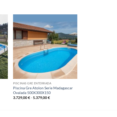
PISCINAS GRE ENTERRADA
Piscina Gre Atolon Serie Madagascar
Ovalada 500X300X150
Rango
3.729,00
€
-
5.379,00
€
de
precios:
desde
3.729,00 €
hasta