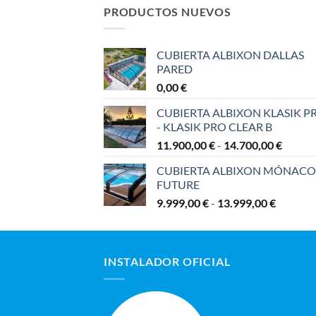
3.879,00 €
5.709,00 €
PRODUCTOS NUEVOS
CUBIERTA ALBIXON DALLAS
PARED
0,00
€
CUBIERTA ALBIXON KLASIK P
- KLASIK PRO CLEAR B
Rango
11.900,00
€
-
14.700,00
€
de
CUBIERTA ALBIXON MÓNACO
precios
FUTURE
desde
Rango
9.999,00
€
-
13.999,00
€
11.900
de
hasta
precios:
14.700
desde
INSTALADOR OFICIAL
9.999,00
hasta
13.999,