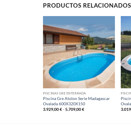
PRODUCTOS RELACIONADO
RRADA
PISCINAS GRE ENTERRADA
PISCI
 Serie Madagascar
Piscina Gre Atolon Serie Madagascar
Pisci
0
Ovalada 600X320X150
Oval
Rango
Rango
00
€
3.929,00
€
-
5.709,00
€
3.01
de
de
precios:
precios:
desde
desde
2.899,00 €
3.929,00 €
hasta
hasta