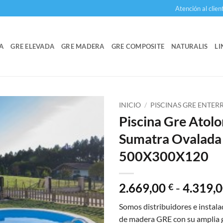
Atención al clien
A
GRE ELEVADA
GRE MADERA
GRE COMPOSITE
NATURALIS
LI
INICIO
/
PISCINAS GRE ENTE
Piscina Gre Atolo
Sumatra Ovalada
500X300X120
2.669,00
-
4.319,
€
Somos distribuidores e instala
de madera GRE con su amplia 