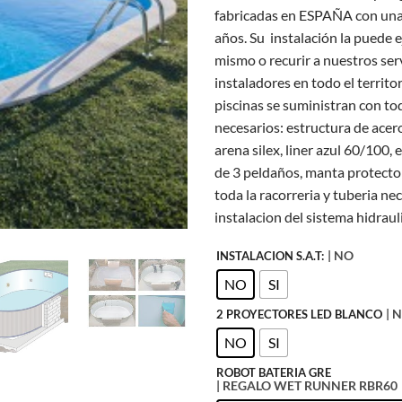
fabricadas en ESPAÑA con una
años. Su instalación la puede 
mismo o recurir a nuestros ser
instaladores en todo el territo
piscinas se suministran con to
necesarios: estructura de acero
arena silex, liner azul 60/100, 
de 3 peldaños, manta protecto
toda la racorreria y tuberia nec
instalacion del sistema hidraul
| NO
INSTALACION S.A.T:
NO
SI
| 
2 PROYECTORES LED BLANCO
NO
SI
ROBOT BATERIA GRE
| REGALO WET RUNNER RBR60