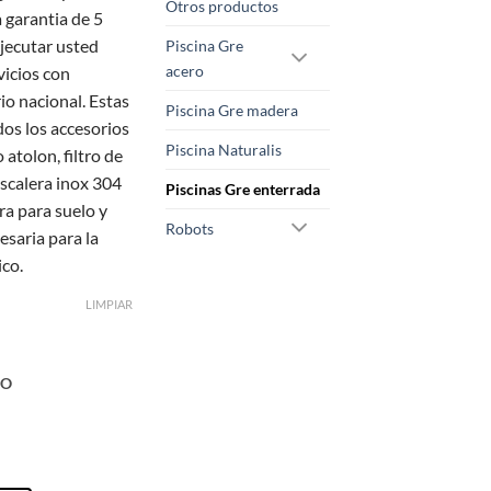
desde
Otros productos
 garantia de 5
2.669,00 €
ejecutar usted
Piscina Gre
hasta
acero
vicios con
4.319,00 €
rio nacional. Estas
Piscina Gre madera
dos los accesorios
Piscina Naturalis
 atolon, filtro de
escalera inox 304
Piscinas Gre enterrada
ra para suelo y
Robots
esaria para la
ico.
LIMPIAR
NO