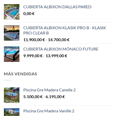
CUBIERTA ALBIXON DALLAS PARED
0,00
€
CUBIERTA ALBIXON KLASIK PRO B - KLASIK
PRO CLEAR B
Rango
11.900,00
€
-
14.700,00
€
de
CUBIERTA ALBIXON MÓNACO FUTURE
precios:
Rango
9.999,00
€
-
13.999,00
€
desde
de
11.900,00 €
precios:
hasta
desde
14.700,00 €
MÁS VENDIDAS
9.999,00 €
hasta
13.999,00 €
Piscina Gre Madera Canelle 2
Rango
5.100,00
€
-
6.195,00
€
de
precios:
Piscina Gre Madera Vanille 2
desde