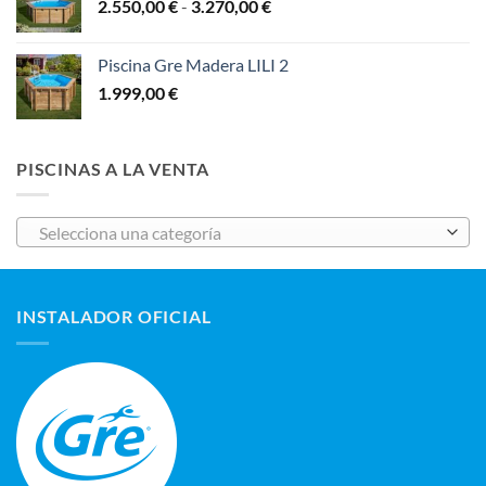
Rango
2.550,00
€
-
3.270,00
€
5.100,00 €
de
hasta
precios:
6.195,00 €
Piscina Gre Madera LILI 2
desde
1.999,00
€
2.550,00 €
hasta
3.270,00 €
PISCINAS A LA VENTA
Selecciona una categoría
INSTALADOR OFICIAL