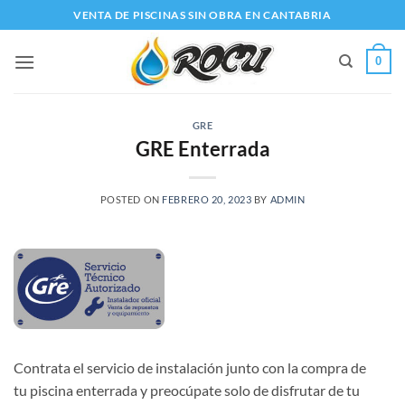
Saltar
VENTA DE PISCINAS SIN OBRA EN CANTABRIA
al
contenido
0
GRE
GRE Enterrada
POSTED ON
FEBRERO 20, 2023
BY
ADMIN
Contrata el servicio de instalación junto con la compra de
tu piscina enterrada y preocúpate solo de disfrutar de tu