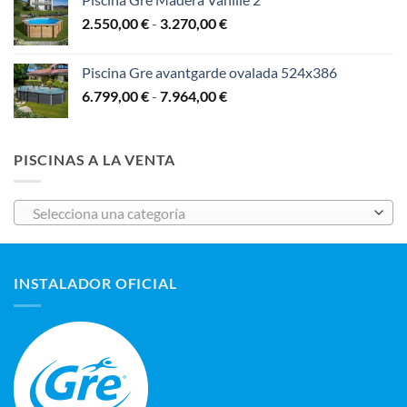
desde
Rango
2.550,00
€
-
3.270,00
€
5.100,00 €
de
hasta
precios:
6.195,00 €
Piscina Gre avantgarde ovalada 524x386
desde
Rango
6.799,00
€
-
7.964,00
€
2.550,00 €
de
hasta
precios:
3.270,00 €
desde
PISCINAS A LA VENTA
6.799,00 €
hasta
7.964,00 €
Selecciona una categoría
INSTALADOR OFICIAL