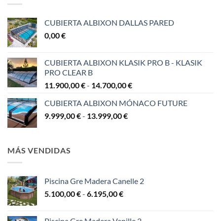
CUBIERTA ALBIXON DALLAS PARED
0,00
€
CUBIERTA ALBIXON KLASIK PRO B - KLASIK
PRO CLEAR B
Rango
11.900,00
€
-
14.700,00
€
de
CUBIERTA ALBIXON MÓNACO FUTURE
precios:
Rango
9.999,00
€
-
13.999,00
€
desde
de
11.900,00 €
precios:
hasta
desde
14.700,00 €
MÁS VENDIDAS
9.999,00 €
hasta
13.999,00 €
Piscina Gre Madera Canelle 2
Rango
5.100,00
€
-
6.195,00
€
de
precios:
Piscina Gre Madera Vanille 2