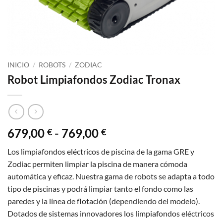
INICIO
/
ROBOTS
/
ZODIAC
Robot Limpiafondos Zodiac Tronax
Rango
679,00
-
769,00
€
€
de
Los limpiafondos eléctricos de piscina de la gama GRE y
precios:
Zodiac permiten limpiar la piscina de manera cómoda
desde
automática y eficaz. Nuestra gama de robots se adapta a todo
679,00 €
tipo de piscinas y podrá limpiar tanto el fondo como las
hasta
paredes y la línea de flotación (dependiendo del modelo).
769,00 €
Dotados de sistemas innovadores los limpiafondos eléctricos