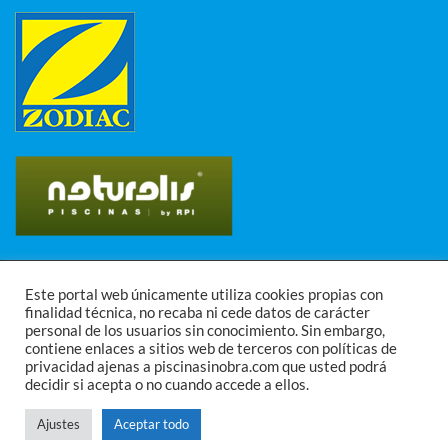
Visa
PayPal
MasterCard
Este portal web únicamente utiliza cookies propias con
Pago seguro
finalidad técnica, no recaba ni cede datos de carácter
personal de los usuarios sin conocimiento. Sin embargo,
BLOG
FAQ
contiene enlaces a sitios web de terceros con políticas de
Copyright 2026 ©
Rocu Servicios. Piscina sin obra en Cantabria,
privacidad ajenas a piscinasinobra.com que usted podrá
Asturias y País Vasco
decidir si acepta o no cuando accede a ellos.
Ajustes
Aceptar todo