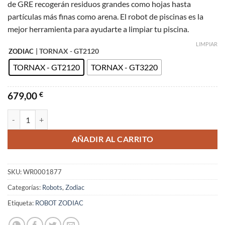
de GRE recogerán residuos grandes como hojas hasta
partículas más finas como arena. El robot de piscinas es la
mejor herramienta para ayudarte a limpiar tu piscina.
LIMPIAR
| TORNAX - GT2120
ZODIAC
TORNAX - GT2120
TORNAX - GT3220
679,00
€
Robot Limpiafondos Zodiac Tronax cantidad
AÑADIR AL CARRITO
SKU:
WR0001877
Categorías:
Robots
,
Zodiac
Etiqueta:
ROBOT ZODIAC