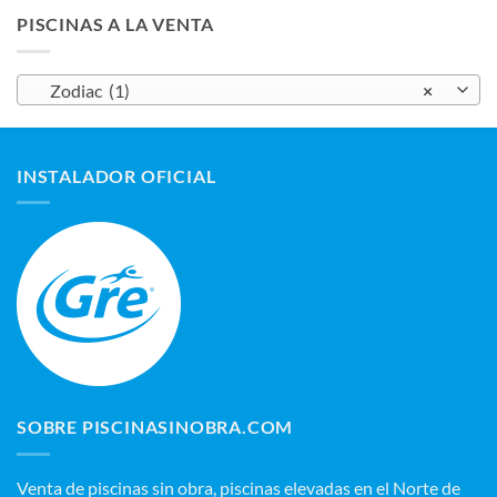
precios:
PISCINAS A LA VENTA
desde
3.729,00 €
hasta
Zodiac (1)
×
5.379,00 €
INSTALADOR OFICIAL
SOBRE PISCINASINOBRA.COM
Venta de piscinas sin obra, piscinas elevadas en el Norte de