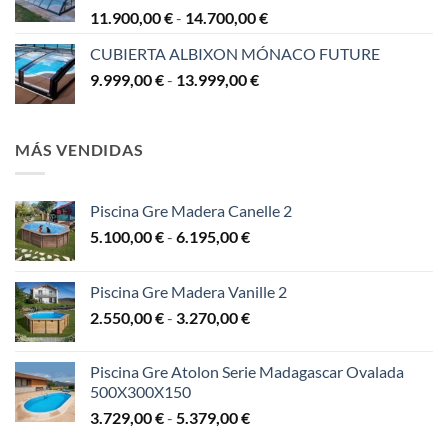
Rango
11.900,00
€
-
14.700,00
€
de
CUBIERTA ALBIXON MÓNACO FUTURE
precios:
Rango
9.999,00
€
-
13.999,00
€
desde
de
11.900,00 €
precios:
hasta
desde
14.700,00 €
MÁS VENDIDAS
9.999,00 €
hasta
13.999,00 €
Piscina Gre Madera Canelle 2
Rango
5.100,00
€
-
6.195,00
€
de
precios:
Piscina Gre Madera Vanille 2
desde
Rango
2.550,00
€
-
3.270,00
€
5.100,00 €
de
hasta
precios:
6.195,00 €
Piscina Gre Atolon Serie Madagascar Ovalada
desde
500X300X150
2.550,00 €
Rango
3.729,00
€
-
5.379,00
€
hasta
de
3.270,00 €