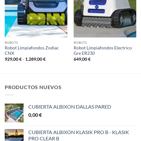
ROBOTS
ROBOTS
Robot Limpiafondos Zodiac
Robot Limpiafondos Electrico
CNX
Gre ER230
Rango
929,00
€
-
1.289,00
€
649,00
€
de
precios:
desde
929,00 €
hasta
1.289,00 €
PRODUCTOS NUEVOS
CUBIERTA ALBIXON DALLAS PARED
0,00
€
CUBIERTA ALBIXON KLASIK PRO B - KLASIK
PRO CLEAR B