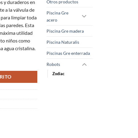
s y duraderos en
Otros productos
e a la válvula de
Piscina Gre
 para limpiar toda
acero
las paredes. Esta
Piscina Gre madera
máxima utilidad
nto niños como
Piscina Naturalis
a agua cristalina.
Piscinas Gre enterrada
Zodiac MX8 cantidad
Robots
Zodiac
RITO