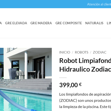
Atención al clien
A
GRE ELEVADA
GRE MADERA
GRE COMPOSITE
NATURALIS
LI
INICIO
/
ROBOTS
/
ZODIAC
Robot Limpiafon
Hidraulico Zodia
399,00
€
Los limpiafondos de aspiració
(ZODIAC) son unos productos 
la limpieza de la piscina. Este t