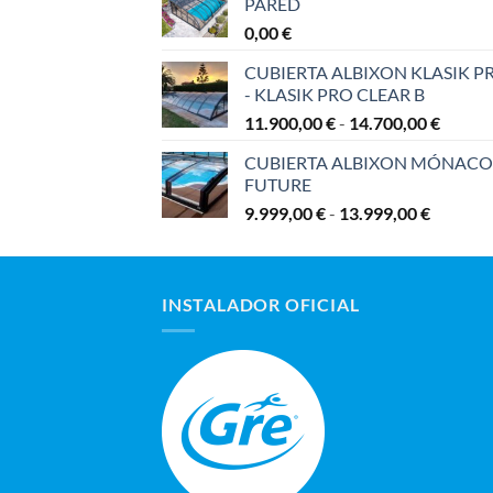
PARED
0,00
€
CUBIERTA ALBIXON KLASIK P
- KLASIK PRO CLEAR B
Rango
11.900,00
€
-
14.700,00
€
de
CUBIERTA ALBIXON MÓNACO
precios
FUTURE
desde
Rango
9.999,00
€
-
13.999,00
€
11.900
de
hasta
precios:
14.700
desde
INSTALADOR OFICIAL
9.999,00
hasta
13.999,