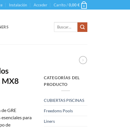
te
Instalación
Acceder
Carrito /
0,00
€
0
Buscar
NERS
por:
dos
CATEGORÍAS DEL
c MX8
PRODUCTO
CUBIERTAS PISCINAS
n de GRE
Freedoms Pools
esenciales para
Liners
ipo de