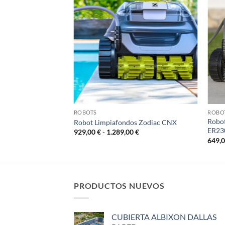
ROBOTS
ROBO
Robot
Robot Limpiafondos Zodiac CNX
ER23
Rango
929,00
€
-
1.289,00
€
de
649,
precios:
desde
929,00 €
hasta
1.289,00 €
PRODUCTOS NUEVOS
CUBIERTA ALBIXON DALLAS