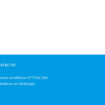
NTACTO
manos al teléfono 677 542 346‬
ándanos un whatsapp.