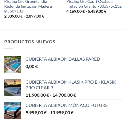
Piscina Gre Groenlandia
Piscina Gre Capri Ovalada
Redonda Imitacion Madera
Imitacion Grafito 730x375x132
Ø550×132
Rango
4.169,00
€
-
5.489,00
€
de
Rango
2.339,00
€
-
2.897,00
€
precios:
de
desde
precios:
€
4.169,00 €
desde
hasta
2.339,00 €
€
5.489,00 €
hasta
2.897,00 €
PRODUCTOS NUEVOS
CUBIERTA ALBIXON DALLAS PARED
0,00
€
CUBIERTA ALBIXON KLASIK PRO B - KLASIK
PRO CLEAR B
Rango
11.900,00
€
-
14.700,00
€
de
CUBIERTA ALBIXON MÓNACO FUTURE
precios:
Rango
9.999,00
€
-
13.999,00
€
desde
de
11.900,00 €
precios:
hasta