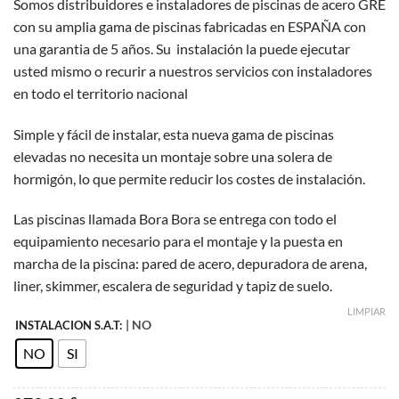
Somos distribuidores e instaladores de piscinas de acero GRE
precios:
con su amplia gama de piscinas fabricadas en ESPAÑA con
desde
una garantia de 5 años. Su instalación la puede ejecutar
879,00 €
usted mismo o recurir a nuestros servicios con instaladores
hasta
en todo el territorio nacional
1.344,00 €
Simple y fácil de instalar, esta nueva gama de piscinas
elevadas no necesita un montaje sobre una solera de
hormigón, lo que permite reducir los costes de instalación.
Las piscinas llamada Bora Bora se entrega con todo el
equipamiento necesario para el montaje y la puesta en
marcha de la piscina: pared de acero, depuradora de arena,
liner, skimmer, escalera de seguridad y tapiz de suelo.
LIMPIAR
| NO
INSTALACION S.A.T:
NO
SI