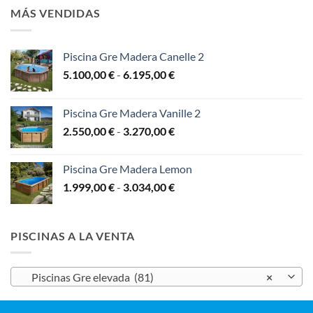
desde
14.700,00 €
MÁS VENDIDAS
9.999,00 €
hasta
13.999,00 €
Piscina Gre Madera Canelle 2
Rango
5.100,00
€
-
6.195,00
€
de
precios:
Piscina Gre Madera Vanille 2
desde
Rango
2.550,00
€
-
3.270,00
€
5.100,00 €
de
hasta
precios:
6.195,00 €
Piscina Gre Madera Lemon
desde
Rango
1.999,00
€
-
3.034,00
€
2.550,00 €
de
hasta
precios:
3.270,00 €
desde
PISCINAS A LA VENTA
1.999,00 €
hasta
3.034,00 €
Piscinas Gre elevada (81)
×