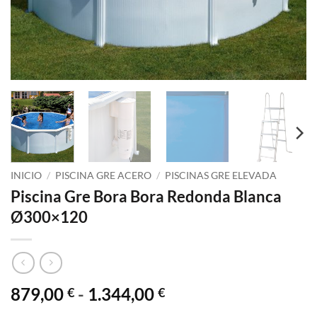
INICIO
/
PISCINA GRE ACERO
/
PISCINAS GRE ELEVADA
Piscina Gre Bora Bora Redonda Blanca
Ø300×120
Rango
879,00
-
1.344,00
€
€
de