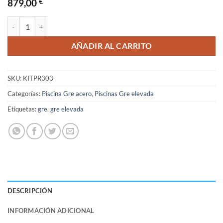
879,00
€
Piscina Gre Bora Bora Redonda Blanca Ø300x120 cantidad
AÑADIR AL CARRITO
SKU:
KITPR303
Categorías:
Piscina Gre acero
,
Piscinas Gre elevada
Etiquetas:
gre
,
gre elevada
DESCRIPCIÓN
INFORMACIÓN ADICIONAL