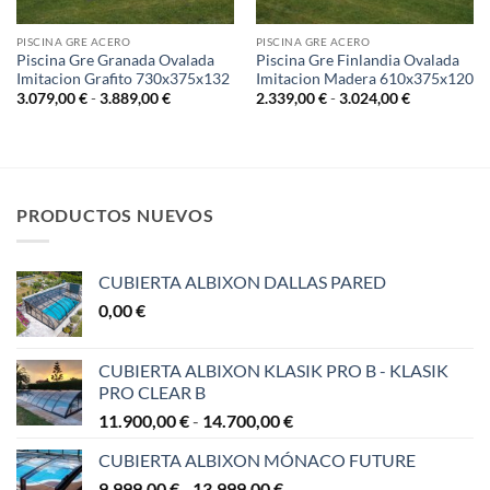
PISCINA GRE ACERO
PISCINA GRE ACERO
Piscina Gre Granada Ovalada
Piscina Gre Finlandia Ovalada
Imitacion Grafito 730x375x132
Imitacion Madera 610x375x120
Rango
Rango
3.079,00
€
-
3.889,00
€
2.339,00
€
-
3.024,00
€
de
de
precios:
precios:
desde
desde
3.079,00 €
2.339,00 €
hasta
hasta
€
3.889,00 €
3.024,00 €
€
PRODUCTOS NUEVOS
CUBIERTA ALBIXON DALLAS PARED
0,00
€
CUBIERTA ALBIXON KLASIK PRO B - KLASIK
PRO CLEAR B
Rango
11.900,00
€
-
14.700,00
€
de
CUBIERTA ALBIXON MÓNACO FUTURE
precios:
Rango
9.999,00
€
-
13.999,00
€
desde