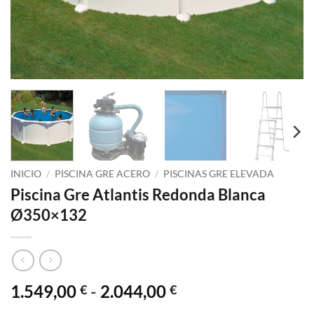
INICIO
/
PISCINA GRE ACERO
/
PISCINAS GRE ELEVADA
Piscina Gre Atlantis Redonda Blanca
Ø350×132
Rango
1.549,00
-
2.044,00
€
€
de