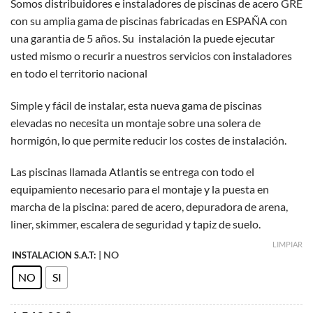
Somos distribuidores e instaladores de piscinas de acero GRE
precios:
con su amplia gama de piscinas fabricadas en ESPAÑA con
desde
una garantia de 5 años. Su instalación la puede ejecutar
1.549,00 €
usted mismo o recurir a nuestros servicios con instaladores
hasta
en todo el territorio nacional
2.044,00 €
Simple y fácil de instalar, esta nueva gama de piscinas
elevadas no necesita un montaje sobre una solera de
hormigón, lo que permite reducir los costes de instalación.
Las piscinas llamada Atlantis se entrega con todo el
equipamiento necesario para el montaje y la puesta en
marcha de la piscina: pared de acero, depuradora de arena,
liner, skimmer, escalera de seguridad y tapiz de suelo.
LIMPIAR
| NO
INSTALACION S.A.T:
NO
SI