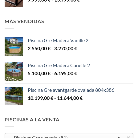
de
11.900,00 €
precios:
hasta
desde
14.700,00 €
MÁS VENDIDAS
9.999,00 €
hasta
13.999,00 €
Piscina Gre Madera Vanille 2
Rango
2.550,00
€
-
3.270,00
€
de
precios:
Piscina Gre Madera Canelle 2
desde
Rango
5.100,00
€
-
6.195,00
€
2.550,00 €
de
hasta
precios:
3.270,00 €
Piscina Gre avantgarde ovalada 804x386
desde
Rango
10.199,00
€
-
11.644,00
€
5.100,00 €
de
hasta
precios:
6.195,00 €
desde
PISCINAS A LA VENTA
10.199,00 €
hasta
11.644,00 €
Piscinas Gre elevada (81)
×