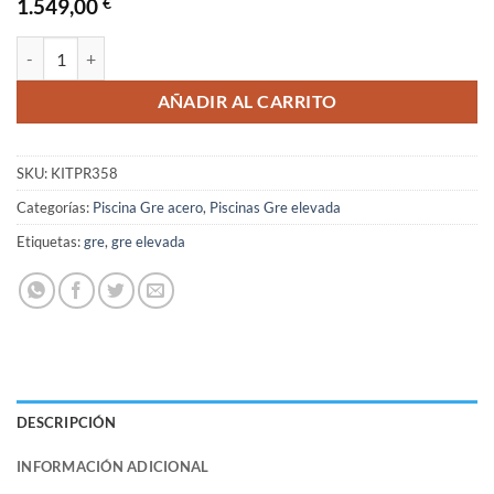
1.549,00
€
Piscina Gre Atlantis Redonda Blanca Ø350x132 cantidad
AÑADIR AL CARRITO
SKU:
KITPR358
Categorías:
Piscina Gre acero
,
Piscinas Gre elevada
Etiquetas:
gre
,
gre elevada
DESCRIPCIÓN
INFORMACIÓN ADICIONAL